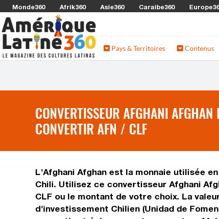
Monde360
Afrik360
Asie360
Caraibe360
Europe3
Pays & Territoires
Contenus
CONVERTISSEUR AFGHANI AFGHAN E
CONVERTIR AFN / CLF
L'Afghani Afghan est la monnaie utilisée en
Chili. Utilisez ce convertisseur Afghani A
CLF ou le montant de votre choix. La valeur
d'investissement Chilien (Unidad de Foment