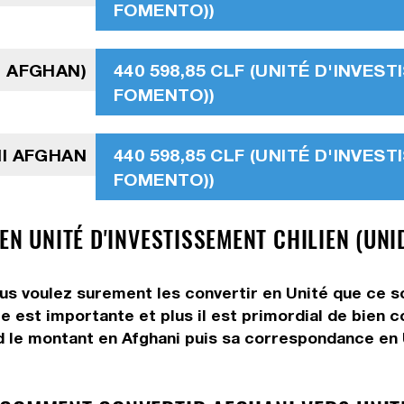
FOMENTO))
I AFGHAN)
440 598,85 CLF (UNITÉ D'INVES
FOMENTO))
NI AFGHAN
440 598,85 CLF (UNITÉ D'INVES
FOMENTO))
EN UNITÉ D'INVESTISSEMENT CHILIEN (UNI
ous voulez surement les convertir en Unité que ce so
e est importante et plus il est primordial de bien c
d le montant en Afghani puis sa correspondance en U