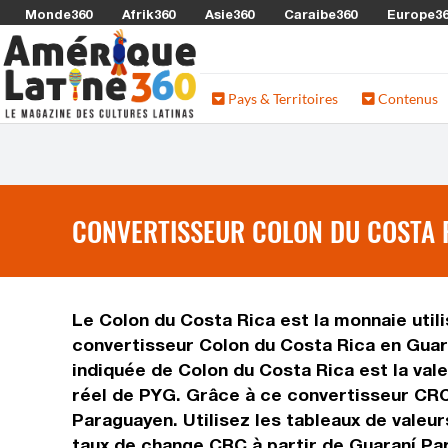
Monde360
Afrik360
Asie360
Caraibe360
Europe3
Pays & Territoires
Contenus
CONVERTISSEUR COLON DU COSTA 
Le Colon du Costa Rica est la monnaie util
convertisseur Colon du Costa Rica en Guar
indiquée de Colon du Costa Rica est la val
réel de PYG. Grâce à ce convertisseur CRC
Paraguayen. Utilisez les tableaux de valeu
taux de change CRC à partir de Guaraní Pa