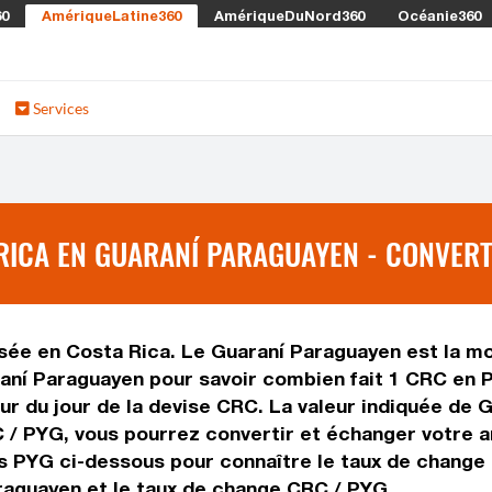
60
AmériqueLatine360
AmériqueDuNord360
Océanie360
Services
RICA EN GUARANÍ PARAGUAYEN - CONVERT
isée en Costa Rica. Le Guaraní Paraguayen est la mon
aní Paraguayen pour savoir combien fait 1 CRC en P
eur du jour de la devise CRC. La valeur indiquée de 
 / PYG, vous pourrez convertir et échanger votre a
rs PYG ci-dessous pour connaître le taux de change
raguayen et le taux de change CRC / PYG.