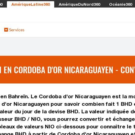
60
AmériqueLatine360
AmériqueDuNord360
Océanie360
Services
 EN CORDOBA D'OR NICARAGUAYEN - CONV
 en Bahreïn. Le Cordoba d'or Nicaraguayen est la mo
 d'or Nicaraguayen pour savoir combien fait 1 BHD e
valeur du jour de la devise BHD. La valeur indiquée 
seur BHD / NIO, vous pourrez convertir et échanger
bleaux de valeurs NIO ci-dessous pour connaître le
hange BHD à partir de Cordoba d'or Nicaraguayen et