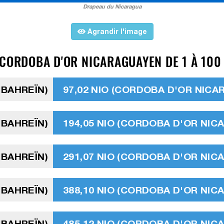
Drapeau du Nicaragua
Agrandir l'image
CORDOBA D'OR NICARAGUAYEN DE 1 À 100 
 BAHREÏN)
97,02 NIO (CORDOBA D'OR NIC
 BAHREÏN)
194,05 NIO (CORDOBA D'OR NI
 BAHREÏN)
291,07 NIO (CORDOBA D'OR NI
 BAHREÏN)
388,10 NIO (CORDOBA D'OR NI
 BAHREÏN)
485,12 NIO (CORDOBA D'OR NI