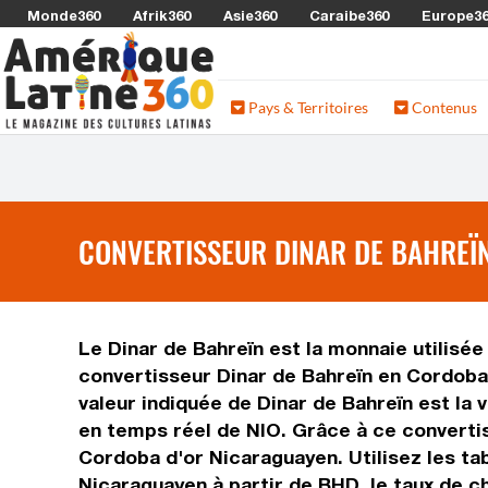
Monde360
Afrik360
Asie360
Caraibe360
Europe3
Pays & Territoires
Contenus
CONVERTISSEUR DINAR DE BAHREÏN
Le Dinar de Bahreïn est la monnaie utilisée
convertisseur Dinar de Bahreïn en Cordoba
valeur indiquée de Dinar de Bahreïn est la 
en temps réel de NIO. Grâce à ce convertis
Cordoba d'or Nicaraguayen. Utilisez les ta
Nicaraguayen à partir de BHD, le taux de c