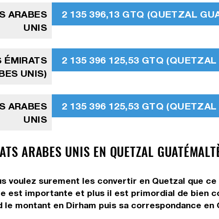
TS ARABES
2 135 396,13 GTQ (QUETZAL G
UNIS
S ÉMIRATS
2 135 396 125,53 GTQ (QUETZ
BES UNIS)
TS ARABES
2 135 396 125,53 GTQ (QUETZ
UNIS
RATS ARABES UNIS EN QUETZAL GUATÉMALT
s voulez surement les convertir en Quetzal que ce 
e est importante et plus il est primordial de bien 
d le montant en Dirham puis sa correspondance en Qu