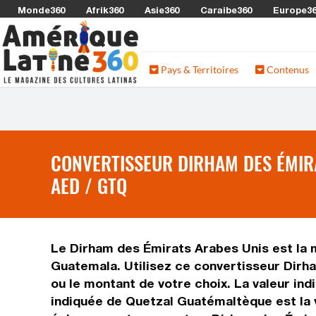
Monde360
Afrik360
Asie360
Caraibe360
Europe3
Pays & Territoires
Contenus
CONVERTISSEUR DIRHAM DES ÉMIR
AED / GTQ
Le Dirham des Émirats Arabes Unis est la 
Guatemala. Utilisez ce convertisseur Dir
ou le montant de votre choix. La valeur ind
indiquée de Quetzal Guatémaltèque est la 