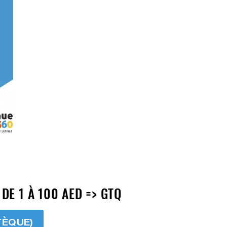
E 1 À 100 AED => GTQ
TÈQUE)