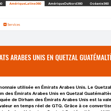
60
AmériqueLatine360
AmériqueDuNord360
Océanie360
Services
ATS ARABES UNIS EN QUETZAL GUATÉMALT
monnaie utilisée en Émirats Arabes Unis. Le Quetza
ham des Émirats Arabes Unis en Quetzal Guatémaltè
iquée de Dirham des Émirats Arabes Unis est la vale
valeur en temps réel de GTQ. Grâce à ce convertis