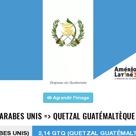
Drapeau du Guatemala
Agrandir l'image
RABES UNIS => QUETZAL GUATÉMALTÈQUE D
BES UNIS)
2,14 GTQ (QUETZAL GUATÉMAL