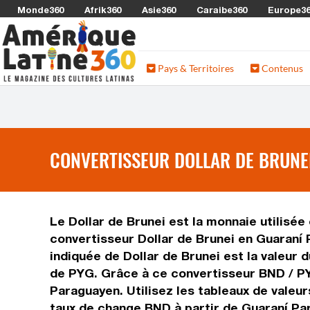
Monde360
Afrik360
Asie360
Caraibe360
Europe3
Pays & Territoires
Contenus
CONVERTISSEUR DOLLAR DE BRUNEI
Le Dollar de Brunei est la monnaie utilisée
convertisseur Dollar de Brunei en Guaraní 
indiquée de Dollar de Brunei est la valeur 
de PYG. Grâce à ce convertisseur BND / PY
Paraguayen. Utilisez les tableaux de valeu
taux de change BND à partir de Guaraní Pa