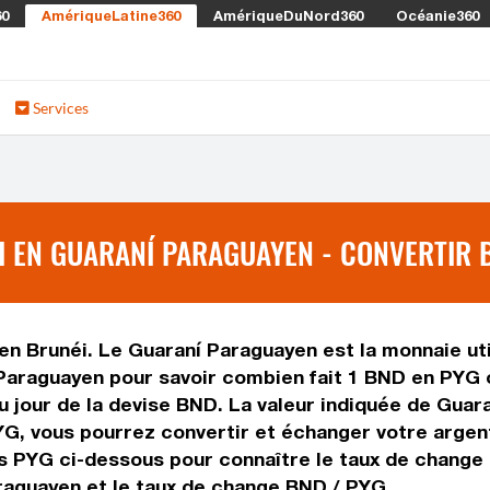
60
AmériqueLatine360
AmériqueDuNord360
Océanie360
Services
 EN GUARANÍ PARAGUAYEN - CONVERTIR 
 en Brunéi. Le Guaraní Paraguayen est la monnaie uti
Paraguayen pour savoir combien fait 1 BND en PYG o
du jour de la devise BND. La valeur indiquée de Guar
G, vous pourrez convertir et échanger votre argent
rs PYG ci-dessous pour connaître le taux de change
raguayen et le taux de change BND / PYG.