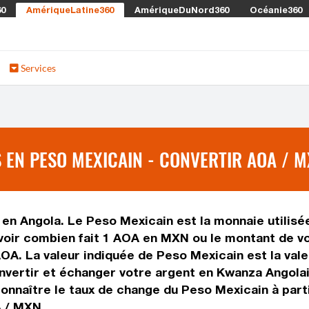
60
AmériqueLatine360
AmériqueDuNord360
Océanie360
Services
EN PESO MEXICAIN - CONVERTIR AOA / 
 en Angola. Le Peso Mexicain est la monnaie utilisé
oir combien fait 1 AOA en MXN ou le montant de vo
e AOA. La valeur indiquée de Peso Mexicain est la va
vertir et échanger votre argent en Kwanza Angolais
nnaître le taux de change du Peso Mexicain à parti
A / MXN.