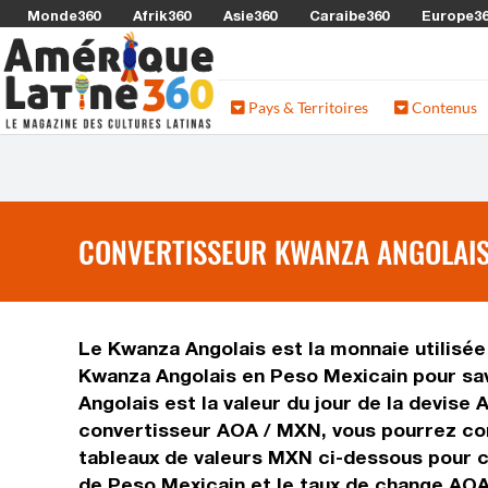
Monde360
Afrik360
Asie360
Caraibe360
Europe3
Pays & Territoires
Contenus
CONVERTISSEUR KWANZA ANGOLAIS 
Le Kwanza Angolais est la monnaie utilisée
Kwanza Angolais en Peso Mexicain pour sav
Angolais est la valeur du jour de la devis
convertisseur AOA / MXN, vous pourrez con
tableaux de valeurs MXN ci-dessous pour co
de Peso Mexicain et le taux de change AO