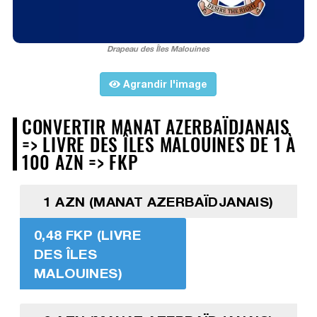
Drapeau des Îles Malouines
Agrandir l'image
CONVERTIR MANAT AZERBAÏDJANAIS
=> LIVRE DES ÎLES MALOUINES DE 1 À
100 AZN => FKP
1 AZN (MANAT AZERBAÏDJANAIS)
0,48 FKP (LIVRE
DES ÎLES
MALOUINES)