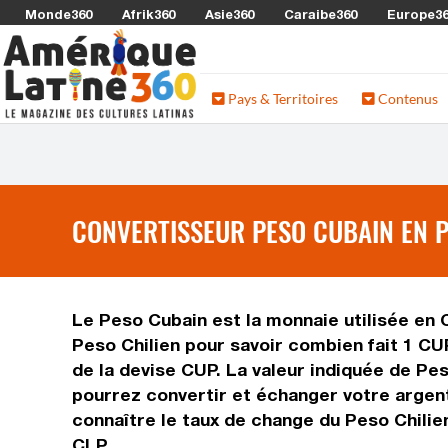
Monde360
Afrik360
Asie360
Caraibe360
Europe3
Pays & Territoires
Contenus
CONVERTISSEUR PESO CUBAIN EN P
Le Peso Cubain est la monnaie utilisée en C
Peso Chilien pour savoir combien fait 1 CU
de la devise CUP. La valeur indiquée de Pe
pourrez convertir et échanger votre argent
connaître le taux de change du Peso Chilien
CLP.