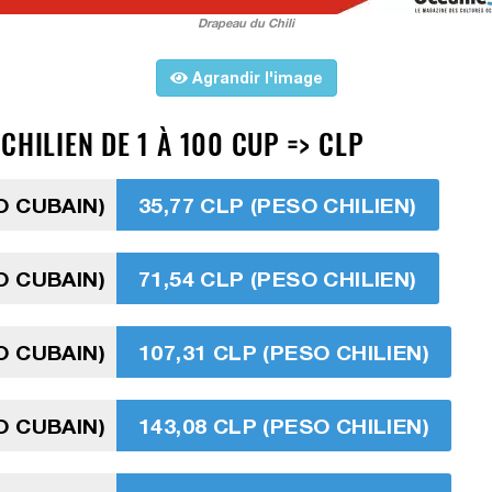
Drapeau du Chili
Agrandir l'image
CHILIEN DE 1 À 100 CUP => CLP
O CUBAIN)
35,77 CLP (PESO CHILIEN)
O CUBAIN)
71,54 CLP (PESO CHILIEN)
O CUBAIN)
107,31 CLP (PESO CHILIEN)
O CUBAIN)
143,08 CLP (PESO CHILIEN)