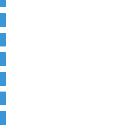
)
)
)
)
)
)
)