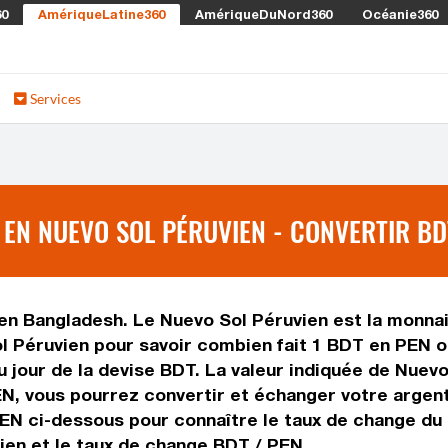
60
AmériqueLatine360
AmériqueDuNord360
Océanie360
Services
EN NUEVO SOL PÉRUVIEN - CONVERTIR BD
en Bangladesh. Le Nuevo Sol Péruvien est la monnaie
 Péruvien pour savoir combien fait 1 BDT en PEN ou
u jour de la devise BDT. La valeur indiquée de Nuevo
N, vous pourrez convertir et échanger votre argent
PEN ci-dessous pour connaître le taux de change du 
ien et le taux de change BDT / PEN.