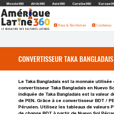
Monde360
Afrik360
Asie360
Caraibe360
Europe3
Pays & Territoires
Contenus
CONVERTISSEUR TAKA BANGLADAIS 
Le Taka Bangladais est la monnaie utilisée 
convertisseur Taka Bangladais en Nuevo Sol
indiquée de Taka Bangladais est la valeur d
de PEN. Grâce à ce convertisseur BDT / PE
Péruvien. Utilisez les tableaux de valeurs 
de change BDT à partir de Nuevo Sol Péruv