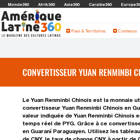
Monde360
Afrik360
Asie360
Caraibe360
Europe3
Pays & Territoires
Contenus
CONVERTISSEUR YUAN RENMINBI CH
Le Yuan Renminbi Chinois est la monnaie uti
convertisseur Yuan Renminbi Chinois en Gu
valeur indiquée de Yuan Renminbi Chinois es
temps réel de PYG. Grâce à ce convertisse
en Guaraní Paraguayen. Utilisez les tablea
de CNY, le taux de change CNY à partir de