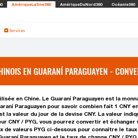
60
AmériqueLatine360
AmériqueDuNord360
Océanie360
Services
INOIS EN GUARANÍ PARAGUAYEN - CONVE
lisée en Chine. Le Guaraní Paraguayen est la monnai
araní Paraguayen pour savoir combien fait 1 CNY en
t la valeur du jour de la devise CNY. La valeur indi
ur CNY / PYG, vous pourrez convertir et échanger 
ux de valeurs PYG ci-dessous pour connaître le tau
 Guaraní Paraguayen et le taux de change CNY / PYG